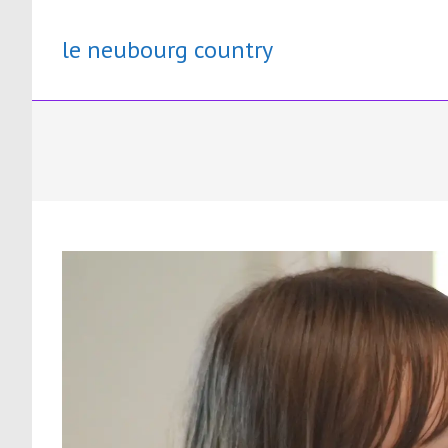
Skip
to
le neubourg country
content