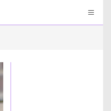
View
website
Menu