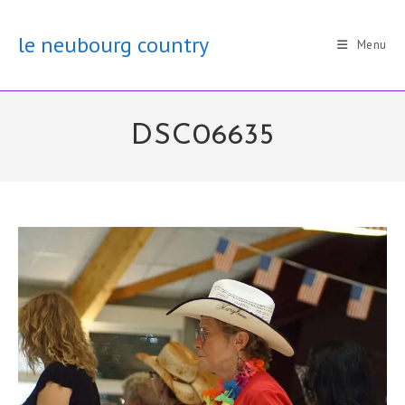
Skip
to
le neubourg country
Menu
content
DSC06635