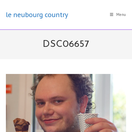
Skip
to
le neubourg country
Menu
content
DSC06657