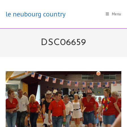
Skip
to
le neubourg country
Menu
content
DSC06659