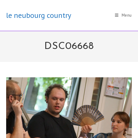
Skip
to
le neubourg country
Menu
content
DSC06668