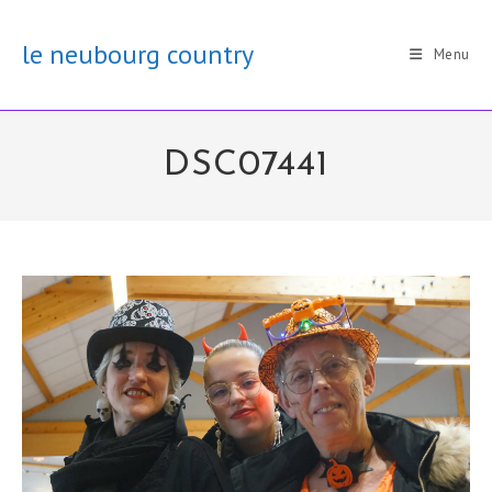
Skip
to
le neubourg country
Menu
content
DSC07441