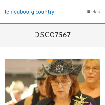
Skip
to
le neubourg country
Menu
content
DSC07567