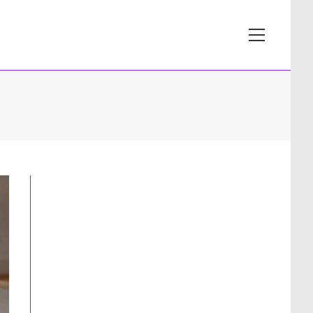
View
website
Menu