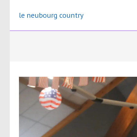
Skip
to
le neubourg country
content