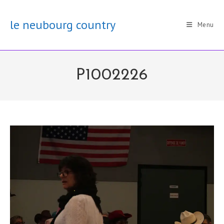
Skip
to
le neubourg country
Menu
content
P1002226