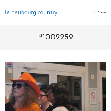
Skip
to
le neubourg country
Menu
content
P1002259