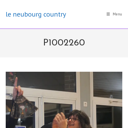
Skip
to
le neubourg country
Menu
content
P1002260