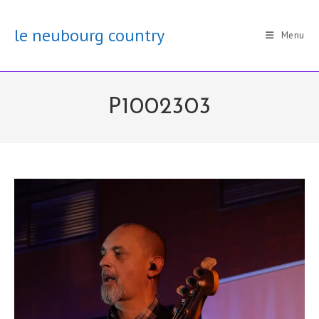
Skip
to
le neubourg country
Menu
content
P1002303