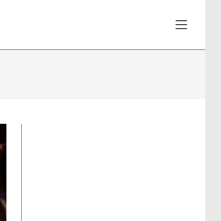
View
website
Menu