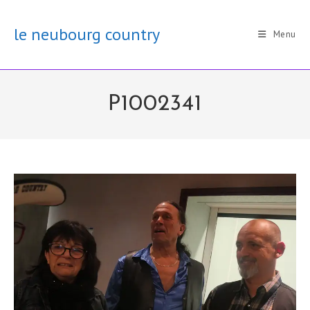
Skip
to
le neubourg country
Menu
content
P1002341