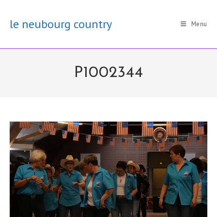
Skip
to
le neubourg country
Menu
content
P1002344