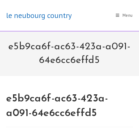
Skip
to
le neubourg country
Menu
content
e5b9ca6f-ac63-423a-a091-
64e6cc6effd5
e5b9ca6f-ac63-423a-
a091-64e6cc6effd5