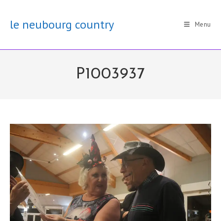
Skip
to
le neubourg country
Menu
content
P1003937