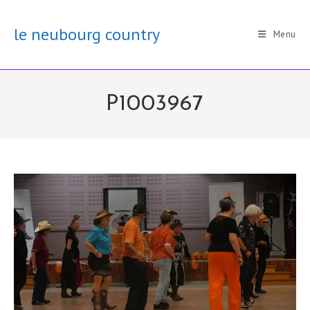
Skip
to
le neubourg country
Menu
content
P1003967