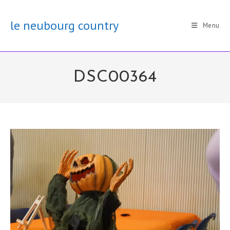
Skip
to
le neubourg country
Menu
content
DSC00364