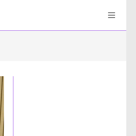
View
website
Menu