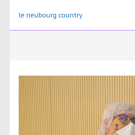
Skip
to
le neubourg country
content