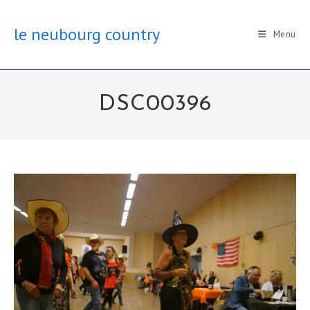
Skip
to
le neubourg country
Menu
content
DSC00396