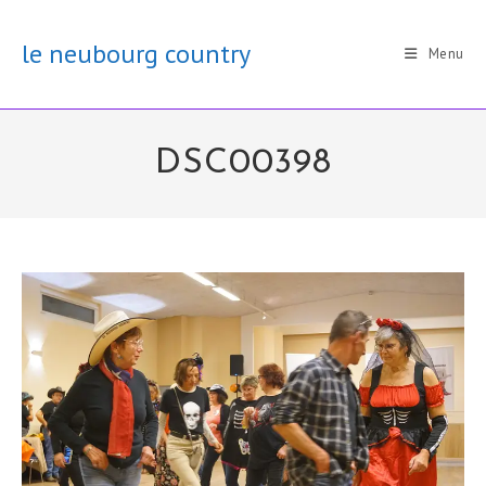
Skip
to
le neubourg country
Menu
content
DSC00398