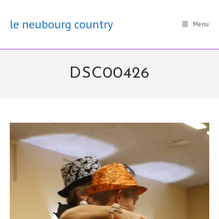
Skip
to
le neubourg country
Menu
content
DSC00426