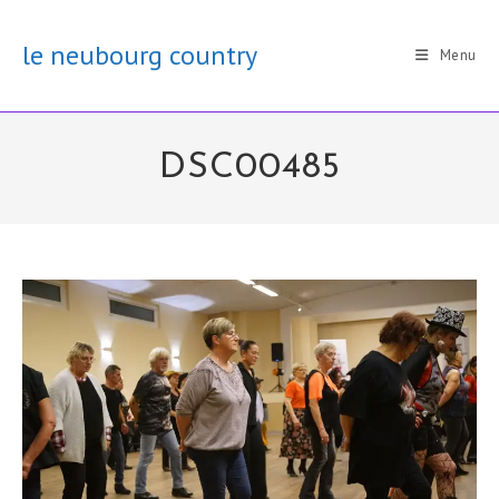
Skip
to
le neubourg country
Menu
content
DSC00485