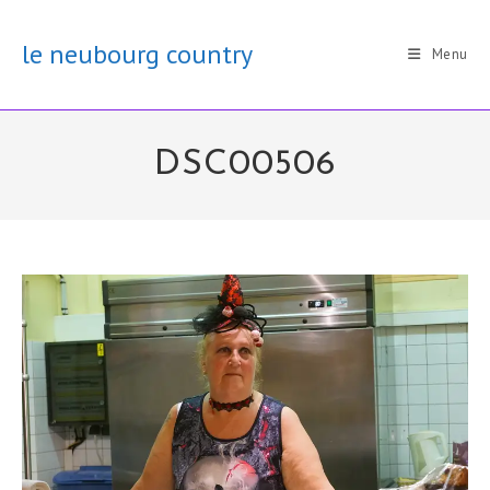
Skip
to
le neubourg country
Menu
content
DSC00506