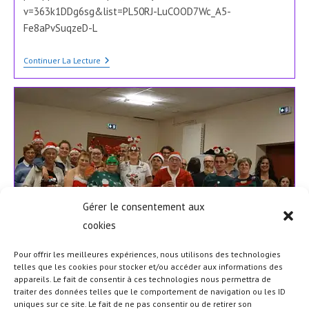
v=363k1DDg6sg&list=PL50RJ-LuCOOD7Wc_A5-
Fe8aPvSuqzeD-L
Demonstration
Continuer La Lecture
Le
Neubourg
Country
Gérer le consentement aux
cookies
Pour offrir les meilleures expériences, nous utilisons des technologies
telles que les cookies pour stocker et/ou accéder aux informations des
appareils. Le fait de consentir à ces technologies nous permettra de
noel au neubourg country
traiter des données telles que le comportement de navigation ou les ID
uniques sur ce site. Le fait de ne pas consentir ou de retirer son