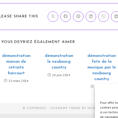
PARTAGER
LEASE SHARE THIS
Ouvrir
Ouvrir
Ouvrir
Ouvrir
Ouvrir
O
dans
dans
dans
dans
dans
d
une
une
une
une
une
u
CE
autre
autre
autre
autre
autre
a
fenêtre
fenêtre
fenêtre
fenêtre
fenêtre
f
CONTENU
VOUS DEVRIEZ ÉGALEMENT AIMER
démonstration
démonstration
démonstration
maison de
le neubourg
fete de la
retraite
country
musique par le
harcourt
neubourg
26 juin 2024
country
13 mars 2024
27 juin 2025
Pour offrir 
cookies pour
© COPYRIGHT - OCEANWP THEME BY NICK
à ces techn
de navigatio