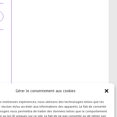
uvrir
ans
ne
utre
enêtre
Gérer le consentement aux cookies
les meilleures expériences, nous utilisons des technologies telles que les
 stocker et/ou accéder aux informations des appareils. Le fait de consentir
ologies nous permettra de traiter des données telles que le comportement
n ou les ID uniques sur ce site. Le fait de ne pas consentir ou de retirer son