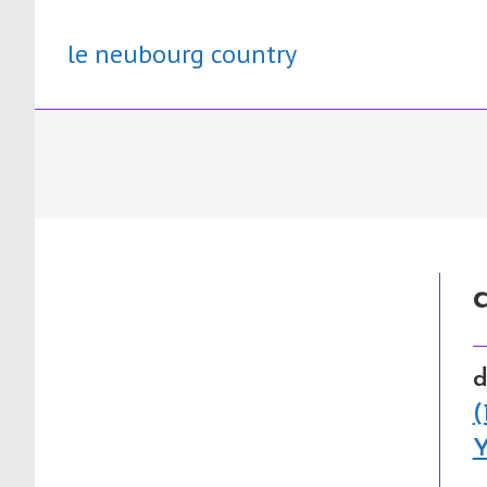
Skip
to
le neubourg country
content
d
(
Y