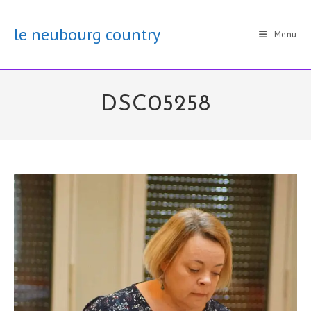
Skip
to
le neubourg country
Menu
content
DSC05258