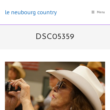
Skip
to
le neubourg country
Menu
content
DSC05359