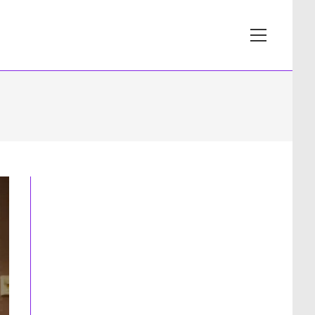
View
website
Menu