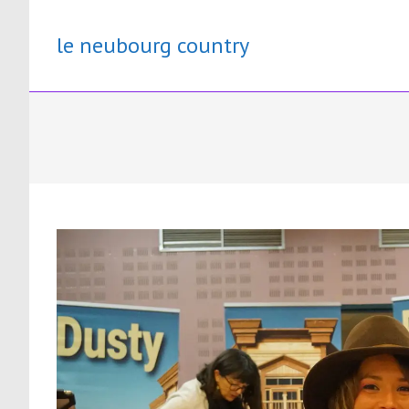
Skip
to
le neubourg country
content