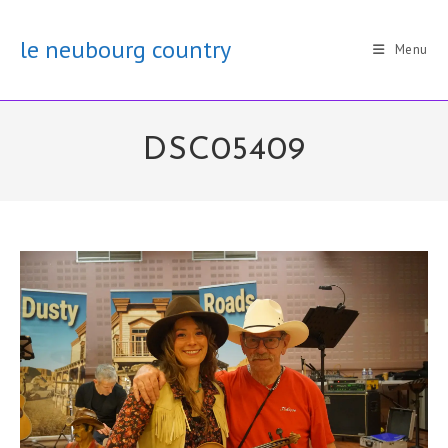
Skip
to
le neubourg country
Menu
content
DSC05409