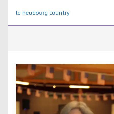
Skip
to
le neubourg country
content