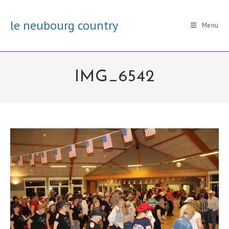
Skip
to
le neubourg country
Menu
content
IMG_6542