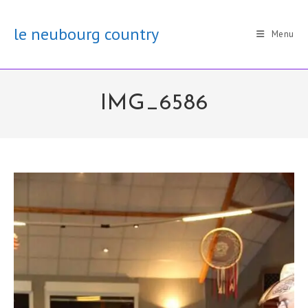
Skip
to
le neubourg country
Menu
content
IMG_6586