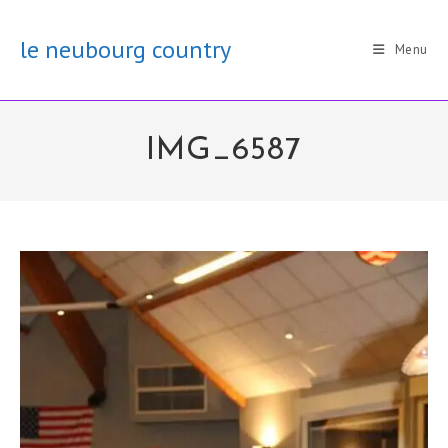
Skip
to
le neubourg country
Menu
content
IMG_6587