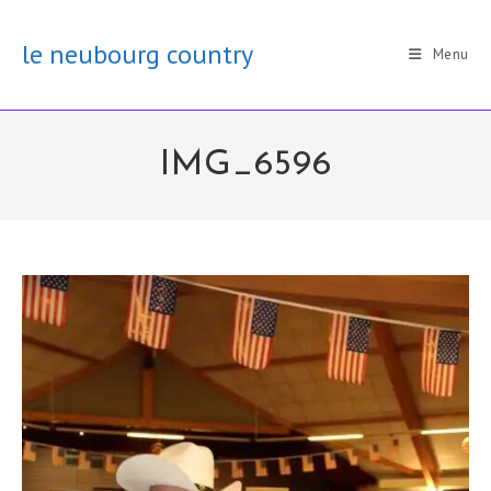
Skip
to
le neubourg country
Menu
content
IMG_6596