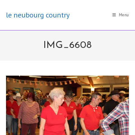
Skip
to
le neubourg country
Menu
content
IMG_6608