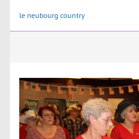
Skip
to
le neubourg country
content