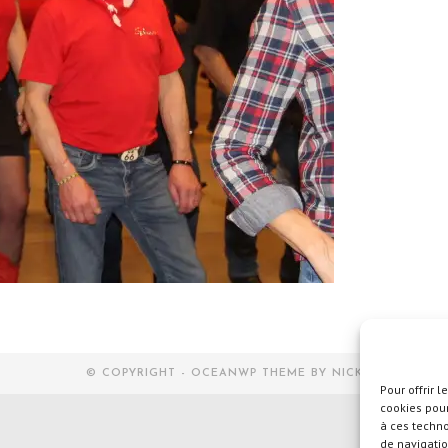
© COPYRIGHT - OCEANWP THEME BY NICK
Pour offrir 
cookies pour
à ces techn
de navigatio