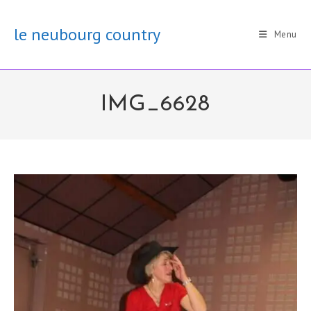
Skip
to
le neubourg country
Menu
content
IMG_6628