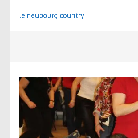
Skip
to
le neubourg country
content