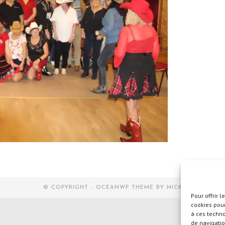
© COPYRIGHT - OCEANWP THEME BY NICK
Pour offrir 
cookies pour
à ces techn
de navigatio