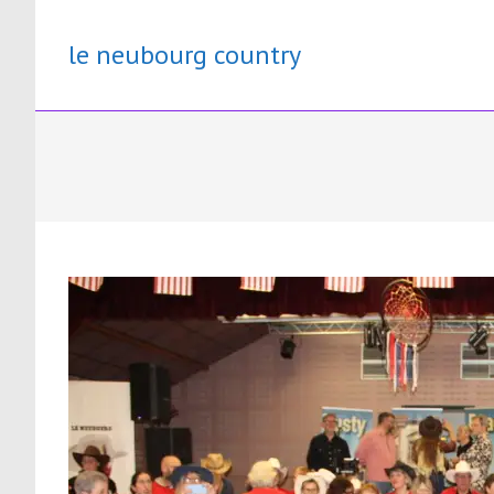
Skip
to
le neubourg country
content