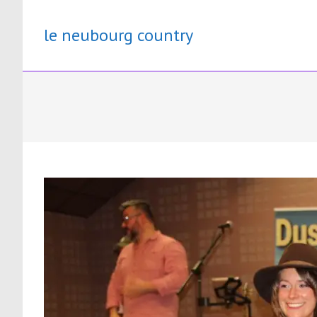
Skip
to
le neubourg country
content