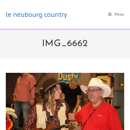
Skip
to
le neubourg country
Menu
content
IMG_6662