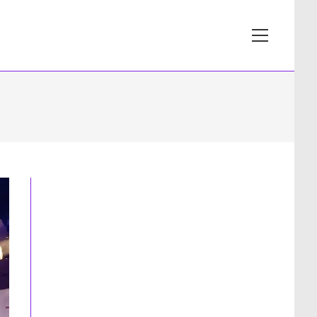
View
website
Menu