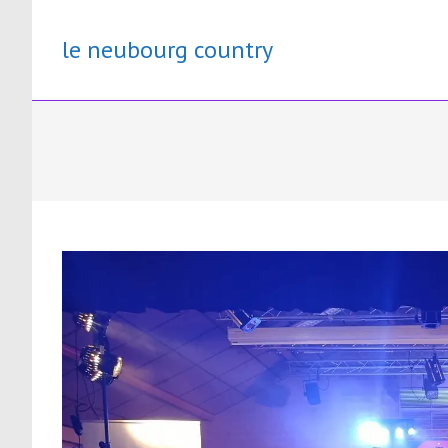
Skip
to
le neubourg country
content