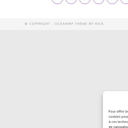
dans
dans
dans
dans
dans
d
une
une
une
une
une
u
autre
autre
autre
autre
autre
a
fenêtre
fenêtre
fenêtre
fenêtre
fenêtre
f
© COPYRIGHT - OCEANWP THEME BY NICK
Pour offrir 
cookies pour
à ces techn
de navigatio