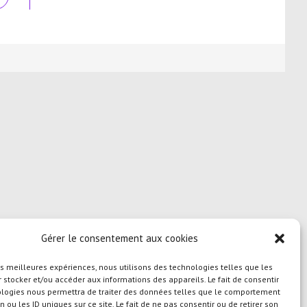
ans
ne
utre
enêtre
Gérer le consentement aux cookies
les meilleures expériences, nous utilisons des technologies telles que les
 stocker et/ou accéder aux informations des appareils. Le fait de consentir
ologies nous permettra de traiter des données telles que le comportement
n ou les ID uniques sur ce site. Le fait de ne pas consentir ou de retirer son