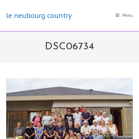
Skip
to
le neubourg country
Menu
content
DSC06734