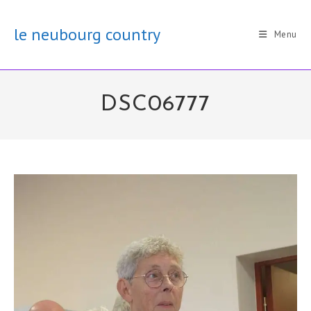
Skip
to
le neubourg country
Menu
content
DSC06777