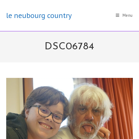
Skip
to
le neubourg country
Menu
content
DSC06784