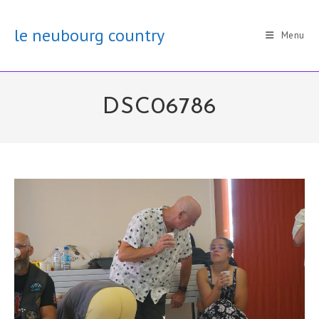
Skip
to
le neubourg country
Menu
content
DSC06786