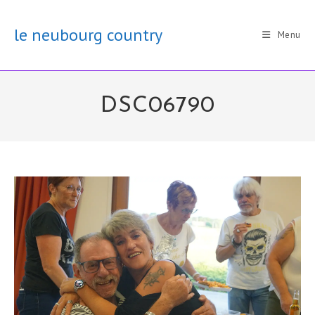
Skip
to
le neubourg country
Menu
content
DSC06790